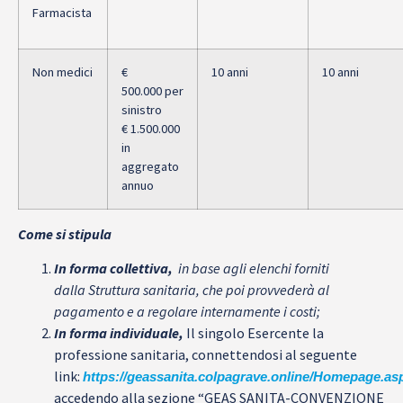
Farmacista
Non medici
€
10 anni
10 anni
500.000
per
sinistro
€ 1.500.000
in
aggregato
annuo
Come si stipula
In forma collettiva,
in base agli elenchi forniti
dalla
Struttura sanitaria, che poi provvederà al
pagamento e a regolare internamente i costi;
In forma individuale,
Il singolo Esercente la
professione sanitaria, connettendosi al seguente
link:
https://geassanita.colpagrave.online/Homepage.as
accedendo alla sezione “GEAS SANITA-CONVENZIONE