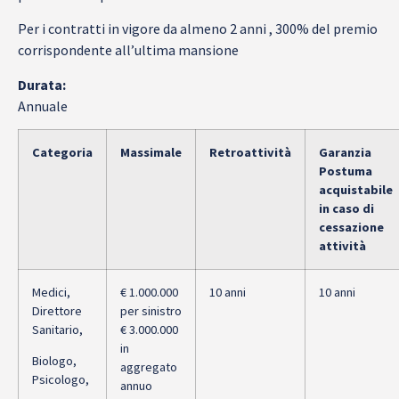
Per i contratti in vigore da almeno 2 anni , 300% del premio
corrispondente all’ultima mansione
Durata:
Annuale
Categoria
Massimale
Retroattività
Garanzia
Postuma
acquistabile
in caso di
cessazione
attività
Medici,
€ 1.000.000
10 anni
10 anni
Direttore
per sinistro
Sanitario,
€ 3.000.000
in
Biologo,
aggregato
Psicologo,
annuo